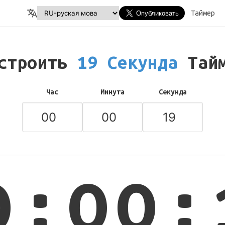
Таймер
строить
19 Секунда
Тай
Час
Минута
Секунда
0:00: