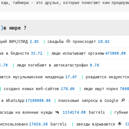
 еды, таймеры - это друзья, которые помогают нам придерж
s)
в мире ?
кций ВИЧ/СПИД
2.85
свадьбы 👰 происходят
18.62
ые в бедности
35.72
люди испытывают оргазмы
475000.00
5.70
люди погибают в автокатастрофах
0.76
аются мусульманские младенцы
17.67
рождаются индуистс
создано новых веб-сайтов
178.60
люди ищут порно
7068
 в WhatsApp
17100000.00
поисковые запросы в Google 🔎
расходы на военные нужды 🔫
1154174.00
barrels
губные
 использовано
17656.38
barrels
звезды взрываются 🌟
5