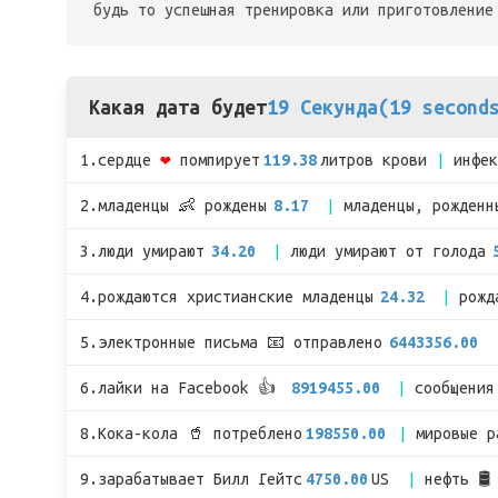
будь то успешная тренировка или приготовление
Какая дата будет
19 Секунда(19 second
1.сердце
❤
помпирует
119.38
литров крови
инфе
2.младенцы 👶 рождены
8.17
младенцы, рожденн
3.люди умирают
34.20
люди умирают от голода
4.рождаются христианские младенцы
24.32
рожд
5.электронные письма 📧 отправлено
6443356.00
6.лайки на Facebook 👍
8919455.00
сообщения
8.Кока-кола 🥤 потреблено
198550.00
мировые 
9.зарабатывает Билл Гейтс
4750.00
US
нефть 🛢