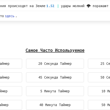
ения происходят на Земле
1.52
удары молний 🌩 поражают
то
здесь
.
Самое Часто Используемое
аймер
20 Секунда Таймер
25 С
аймер
45 Секунда Таймер
50 С
ймер
5 Минута Таймер
10 М
аймер
40 Минута Таймер
50 М