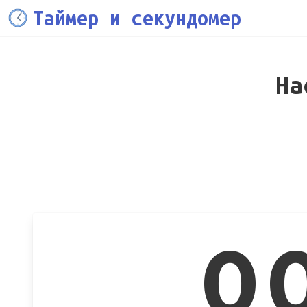
Таймер и секундомер
На
0