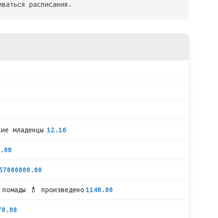
иваться расписания.
кие младенцы
12.16
.00
57000000.00
 помады 💄 произведено
1140.00
70.00