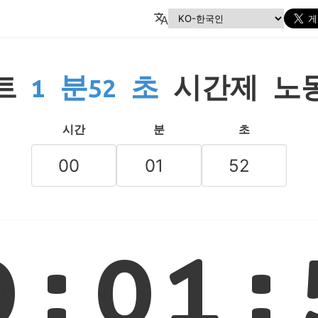
트
1 분52 초
시간제 노
시간
분
초
0:01: