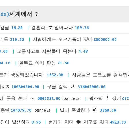
ds)
세계에서 ?
 감염
16.80
결혼식 👰 일어나다
109.76
아기들
210.56
사람에게는 오르가즘이 있다
2800000.00
3.60
교통사고로 사람들이 죽는다
4.48
04.16
힌두교 아기 탄생
71.68
트가 생성되었습니다.
1052.80
사람들은 포르노를 검색합
 메시지
100800000.00
구글 검색 🔎
336000000.00
에 돈을 쓴다 🔫
6803552.00
barrels
립스틱 💄 생산
672
사용된
104079.70
barrels
별이 폭발한다 🌟
3360.00
지진이 발생하다
8.96
번개가 치다 🌩 지구를 치다
4928.00