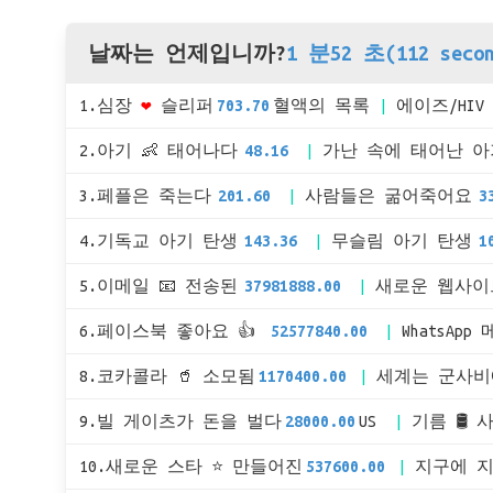
날짜는 언제입니까?
1 분52 초(112 secon
1.심장
❤
슬리퍼
703.70
혈액의 목록
에이즈/HIV
2.아기 👶 태어나다
48.16
가난 속에 태어난 
3.페플은 죽는다
201.60
사람들은 굶어죽어요
3
4.기독교 아기 탄생
143.36
무슬림 아기 탄생
1
5.이메일 📧 전송된
37981888.00
새로운 웹사이
6.페이스북 좋아요 👍
52577840.00
WhatsApp
8.코카콜라 🥤 소모됨
1170400.00
세계는 군사비
9.빌 게이츠가 돈을 벌다
28000.00
US
기름 🛢 
10.새로운 스타 ⭐ 만들어진
537600.00
지구에 