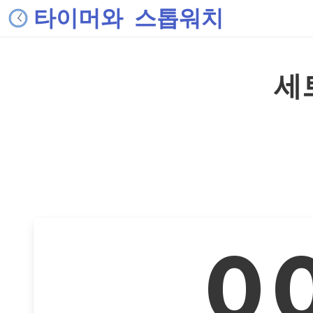
타이머와 스톱워치
세
0