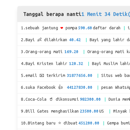
Tanggal berapa nanti
1 Menit 34 Detik
1.sebuah jantung
❤
pompa
590.60
daftar darah
2.Bayi 👶 dilahirkan
40.42
Bayi yang lahir d
3.Orang-orang mati
169.20
Orang-orang mati k
4.Bayi Kristen lahir
120.32
Bayi Muslim lahi
5.email 📧 terkirim
31877656.00
Situs web ba
6.suka Facebook 👍
44127830.00
pesan WhatsA
8.Coca-Cola 🥤 dikonsumsi
982300.00
Dunia me
9.Bill Gates menghasilkan
23500.00
US
Minyak 
10.Bintang baru ⭐ dibuat
451200.00
Gempa bum