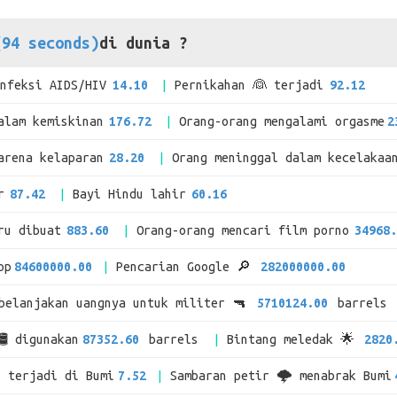
(94 seconds)
di dunia ?
infeksi AIDS/HIV
14.10
Pernikahan 👰 terjadi
92.12
alam kemiskinan
176.72
Orang-orang mengalami orgasme
2
arena kelaparan
28.20
Orang meninggal dalam kecelakaa
r
87.42
Bayi Hindu lahir
60.16
ru dibuat
883.60
Orang-orang mencari film porno
34968.
pp
84600000.00
Pencarian Google 🔎
282000000.00
mbelanjakan uangnya untuk militer 🔫
5710124.00
barrels
🛢 digunakan
87352.60
barrels
Bintang meledak 🌟
2820
i terjadi di Bumi
7.52
Sambaran petir 🌩 menabrak Bumi