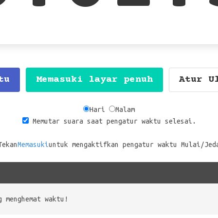
tu
Memasuki layar penuh
Atur U
Hari
Malam
Memutar suara saat pengatur waktu selesai.
Tekan
Memasuki
untuk mengaktifkan pengatur waktu Mulai/Jed
g menghemat waktu!