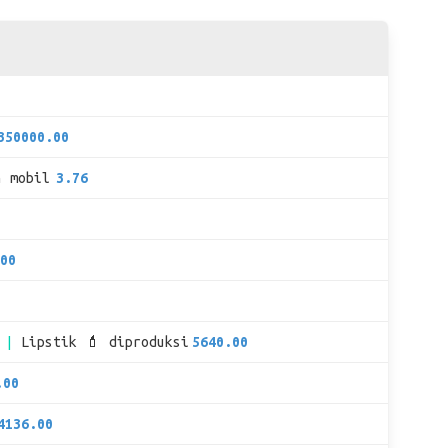
350000.00
n mobil
3.76
00
Lipstik 💄 diproduksi
5640.00
.00
4136.00