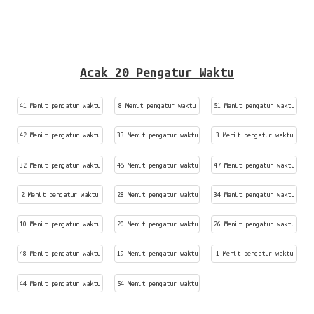
Acak 20 Pengatur Waktu
41 Menit pengatur waktu
8 Menit pengatur waktu
51 Menit pengatur waktu
42 Menit pengatur waktu
33 Menit pengatur waktu
3 Menit pengatur waktu
32 Menit pengatur waktu
45 Menit pengatur waktu
47 Menit pengatur waktu
2 Menit pengatur waktu
28 Menit pengatur waktu
34 Menit pengatur waktu
10 Menit pengatur waktu
20 Menit pengatur waktu
26 Menit pengatur waktu
48 Menit pengatur waktu
19 Menit pengatur waktu
1 Menit pengatur waktu
44 Menit pengatur waktu
54 Menit pengatur waktu