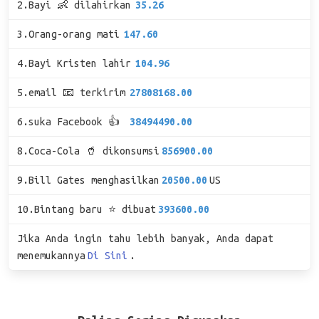
2.Bayi 👶 dilahirkan
35.26
3.Orang-orang mati
147.60
4.Bayi Kristen lahir
104.96
5.email 📧 terkirim
27808168.00
6.suka Facebook 👍
38494490.00
8.Coca-Cola 🥤 dikonsumsi
856900.00
9.Bill Gates menghasilkan
20500.00
US
10.Bintang baru ⭐ dibuat
393600.00
Jika Anda ingin tahu lebih banyak, Anda dapat
menemukannya
Di Sini
.