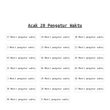
Acak 20 Pengatur Waktu
37 Menit pengatur waktu
54 Menit pengatur waktu
58 Menit pengatur waktu
3 Menit pengatur waktu
23 Menit pengatur waktu
12 Menit pengatur waktu
45 Menit pengatur waktu
56 Menit pengatur waktu
39 Menit pengatur waktu
21 Menit pengatur waktu
46 Menit pengatur waktu
60 Menit pengatur waktu
2 Menit pengatur waktu
29 Menit pengatur waktu
18 Menit pengatur waktu
50 Menit pengatur waktu
28 Menit pengatur waktu
17 Menit pengatur waktu
40 Menit pengatur waktu
8 Menit pengatur waktu