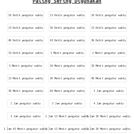
Paling Sering Digunakan
10 Detik pengatur waktu
15 Detik pengatur waktu
20 Detik pengatur waktu
25 Detik pengatur waktu
30 Detik pengatur waktu
35 Detik pengatur waktu
40 Detik pengatur waktu
45 Detik pengatur waktu
50 Detik pengatur waktu
55 Detik pengatur waktu
1 Menit pengatur waktu
2 Menit pengatur waktu
5 Menit pengatur waktu
10 Menit pengatur waktu
20 Menit pengatur waktu
25 Menit pengatur waktu
30 Menit pengatur waktu
40 Menit pengatur waktu
50 Menit pengatur waktu
60 Menit pengatur waktu
1 Jam pengatur waktu
2 Jam pengatur waktu
3 Jam pengatur waktu
4 Jam pengatur waktu
5 Jam pengatur waktu
1 Jam 15 Menit pengatur waktu
1 Jam 30 Menit pengatur waktu
1 Jam 45 Menit pengatur waktu
2 Jam 15 Menit pengatur waktu
2 Jam 30 Menit pengatur waktu