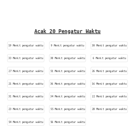
Acak 20 Pengatur Waktu
19 Menit pengatur waktu
9 Menit pengatur waktu
30 Menit pengatur waktu
33 Menit pengatur waktu
38 Menit pengatur waktu
6 Menit pengatur waktu
27 Menit pengatur waktu
51 Menit pengatur waktu
26 Menit pengatur waktu
21 Menit pengatur waktu
36 Menit pengatur waktu
16 Menit pengatur waktu
31 Menit pengatur waktu
34 Menit pengatur waktu
22 Menit pengatur waktu
23 Menit pengatur waktu
55 Menit pengatur waktu
28 Menit pengatur waktu
54 Menit pengatur waktu
56 Menit pengatur waktu