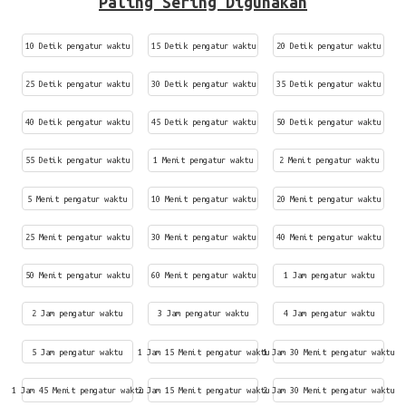
Paling Sering Digunakan
10 Detik pengatur waktu
15 Detik pengatur waktu
20 Detik pengatur waktu
25 Detik pengatur waktu
30 Detik pengatur waktu
35 Detik pengatur waktu
40 Detik pengatur waktu
45 Detik pengatur waktu
50 Detik pengatur waktu
55 Detik pengatur waktu
1 Menit pengatur waktu
2 Menit pengatur waktu
5 Menit pengatur waktu
10 Menit pengatur waktu
20 Menit pengatur waktu
25 Menit pengatur waktu
30 Menit pengatur waktu
40 Menit pengatur waktu
50 Menit pengatur waktu
60 Menit pengatur waktu
1 Jam pengatur waktu
2 Jam pengatur waktu
3 Jam pengatur waktu
4 Jam pengatur waktu
5 Jam pengatur waktu
1 Jam 15 Menit pengatur waktu
1 Jam 30 Menit pengatur waktu
1 Jam 45 Menit pengatur waktu
2 Jam 15 Menit pengatur waktu
2 Jam 30 Menit pengatur waktu