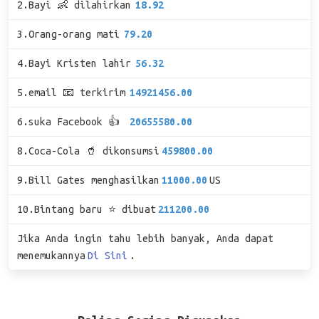
2.Bayi 👶 dilahirkan
18.92
3.Orang-orang mati
79.20
4.Bayi Kristen lahir
56.32
5.email 📧 terkirim
14921456.00
6.suka Facebook 👍
20655580.00
8.Coca-Cola 🥤 dikonsumsi
459800.00
9.Bill Gates menghasilkan
11000.00
US
10.Bintang baru ⭐ dibuat
211200.00
Jika Anda ingin tahu lebih banyak, Anda dapat
menemukannya
Di Sini
.