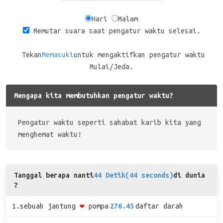
Hari
Malam
Memutar suara saat pengatur waktu selesai.
Tekan
Memasuki
untuk mengaktifkan pengatur waktu
Mulai/Jeda.
Mengapa kita membutuhkan pengatur waktu?
Pengatur waktu seperti sahabat karib kita yang
menghemat waktu!
Tanggal berapa nanti
44 Detik(44 seconds)
di dunia
?
1.sebuah jantung
❤
pompa
276.45
daftar darah