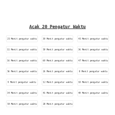
Acak 20 Pengatur Waktu
25 Menit pengatur waktu
30 Menit pengatur waktu
45 Menit pengatur waktu
11 Menit pengatur waktu
59 Menit pengatur waktu
36 Menit pengatur waktu
16 Menit pengatur waktu
60 Menit pengatur waktu
47 Menit pengatur waktu
56 Menit pengatur waktu
26 Menit pengatur waktu
8 Menit pengatur waktu
9 Menit pengatur waktu
12 Menit pengatur waktu
10 Menit pengatur waktu
34 Menit pengatur waktu
41 Menit pengatur waktu
49 Menit pengatur waktu
54 Menit pengatur waktu
28 Menit pengatur waktu