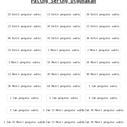
Paling Sering Digunakan
10 Detik pengatur waktu
15 Detik pengatur waktu
20 Detik pengatur waktu
25 Detik pengatur waktu
30 Detik pengatur waktu
35 Detik pengatur waktu
40 Detik pengatur waktu
45 Detik pengatur waktu
50 Detik pengatur waktu
55 Detik pengatur waktu
1 Menit pengatur waktu
2 Menit pengatur waktu
5 Menit pengatur waktu
10 Menit pengatur waktu
20 Menit pengatur waktu
25 Menit pengatur waktu
30 Menit pengatur waktu
40 Menit pengatur waktu
50 Menit pengatur waktu
60 Menit pengatur waktu
1 Jam pengatur waktu
2 Jam pengatur waktu
3 Jam pengatur waktu
4 Jam pengatur waktu
5 Jam pengatur waktu
1 Jam 15 Menit pengatur waktu
1 Jam 30 Menit pengatur waktu
1 Jam 45 Menit pengatur waktu
2 Jam 15 Menit pengatur waktu
2 Jam 30 Menit pengatur waktu