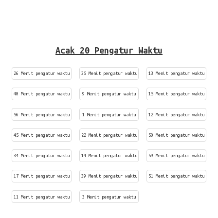
Acak 20 Pengatur Waktu
26 Menit pengatur waktu
35 Menit pengatur waktu
13 Menit pengatur waktu
40 Menit pengatur waktu
9 Menit pengatur waktu
15 Menit pengatur waktu
56 Menit pengatur waktu
1 Menit pengatur waktu
12 Menit pengatur waktu
45 Menit pengatur waktu
22 Menit pengatur waktu
50 Menit pengatur waktu
34 Menit pengatur waktu
14 Menit pengatur waktu
59 Menit pengatur waktu
17 Menit pengatur waktu
39 Menit pengatur waktu
51 Menit pengatur waktu
11 Menit pengatur waktu
3 Menit pengatur waktu