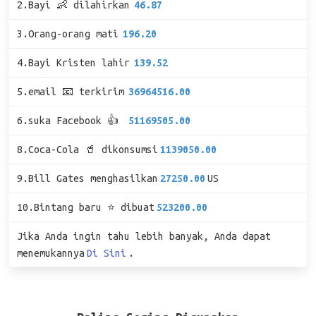
2.Bayi 👶 dilahirkan
46.87
3.Orang-orang mati
196.20
4.Bayi Kristen lahir
139.52
5.email 📧 terkirim
36964516.00
6.suka Facebook 👍
51169505.00
8.Coca-Cola 🥤 dikonsumsi
1139050.00
9.Bill Gates menghasilkan
27250.00
US
10.Bintang baru ⭐ dibuat
523200.00
Jika Anda ingin tahu lebih banyak, Anda dapat
menemukannya
Di Sini
.