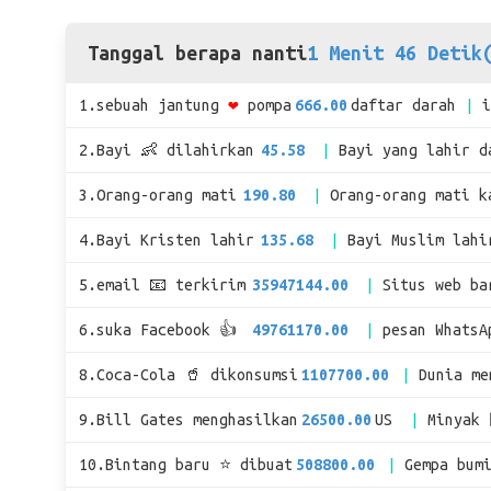
Tanggal berapa nanti
1 Menit 46 Detik
1.sebuah jantung
❤
pompa
666.00
daftar darah
2.Bayi 👶 dilahirkan
45.58
Bayi yang lahir d
3.Orang-orang mati
190.80
Orang-orang mati k
4.Bayi Kristen lahir
135.68
Bayi Muslim lahi
5.email 📧 terkirim
35947144.00
Situs web ba
6.suka Facebook 👍
49761170.00
pesan WhatsA
8.Coca-Cola 🥤 dikonsumsi
1107700.00
Dunia me
9.Bill Gates menghasilkan
26500.00
US
Minyak 
10.Bintang baru ⭐ dibuat
508800.00
Gempa bum