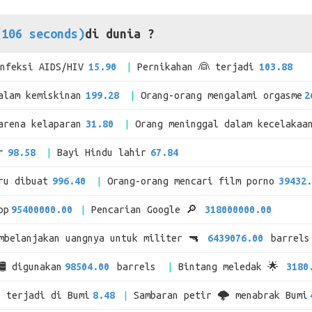
(106 seconds)
di dunia ?
infeksi AIDS/HIV
15.90
Pernikahan 👰 terjadi
103.88
alam kemiskinan
199.28
Orang-orang mengalami orgasme
2
arena kelaparan
31.80
Orang meninggal dalam kecelakaa
r
98.58
Bayi Hindu lahir
67.84
ru dibuat
996.40
Orang-orang mencari film porno
39432.
pp
95400000.00
Pencarian Google 🔎
318000000.00
mbelanjakan uangnya untuk militer 🔫
6439076.00
barrel
🛢 digunakan
98504.00
barrels
Bintang meledak 🌟
3180
i terjadi di Bumi
8.48
Sambaran petir 🌩 menabrak Bumi