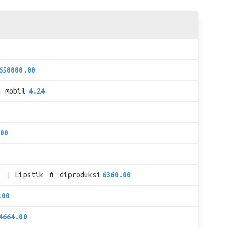
650000.00
n mobil
4.24
00
s
Lipstik 💄 diproduksi
6360.00
.00
4664.00