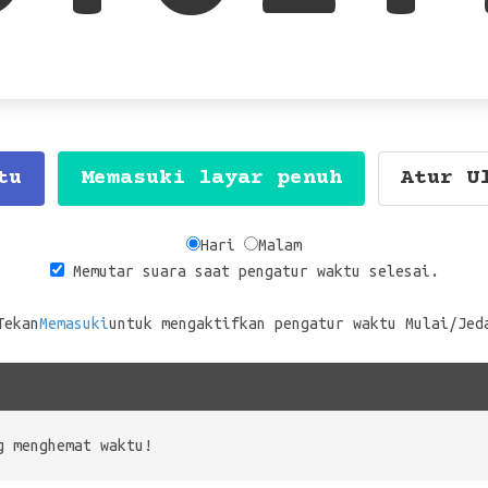
tu
Memasuki layar penuh
Atur U
Hari
Malam
Memutar suara saat pengatur waktu selesai.
Tekan
Memasuki
untuk mengaktifkan pengatur waktu Mulai/Jed
g menghemat waktu!