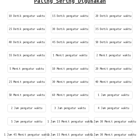
Paling Sering Digunakan
10 Detik pengatur waktu
15 Detik pengatur waktu
20 Detik pengatur waktu
25 Detik pengatur waktu
30 Detik pengatur waktu
35 Detik pengatur waktu
40 Detik pengatur waktu
45 Detik pengatur waktu
50 Detik pengatur waktu
55 Detik pengatur waktu
1 Menit pengatur waktu
2 Menit pengatur waktu
5 Menit pengatur waktu
10 Menit pengatur waktu
20 Menit pengatur waktu
25 Menit pengatur waktu
30 Menit pengatur waktu
40 Menit pengatur waktu
50 Menit pengatur waktu
60 Menit pengatur waktu
1 Jam pengatur waktu
2 Jam pengatur waktu
3 Jam pengatur waktu
4 Jam pengatur waktu
5 Jam pengatur waktu
1 Jam 15 Menit pengatur waktu
1 Jam 30 Menit pengatur waktu
1 Jam 45 Menit pengatur waktu
2 Jam 15 Menit pengatur waktu
2 Jam 30 Menit pengatur waktu