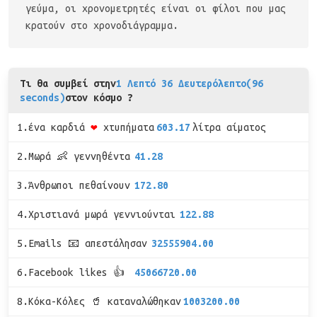
γεύμα, οι χρονομετρητές είναι οι φίλοι που μας
κρατούν στο χρονοδιάγραμμα.
Τι θα συμβεί στην
1 Λεπτό 36 Δευτερόλεπτο(96
seconds)
στον κόσμο ?
1.ένα καρδιά
❤
χτυπήματα
603.17
λίτρα αίματος
2.Μωρά 👶 γεννηθέντα
41.28
3.Άνθρωποι πεθαίνουν
172.80
4.Χριστιανά μωρά γεννιούνται
122.88
5.Emails 📧 απεστάλησαν
32555904.00
6.Facebook likes 👍
45066720.00
8.Κόκα-Κόλες 🥤 καταναλώθηκαν
1003200.00