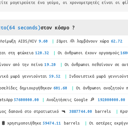
είτε μαγειρεύετε ένα γεύμα, οι χρονομετρητές είναι οι φί
πτο(64 seconds)
στον κόσμο ?
Λοίμωξη AIDS/HIV
9.60
Γάμοι 👰 λαμβάνουν χώρα
62.72
ται στη φτώχεια
120.32
Οι άνθρωποι έχουν οργασμούς
160
ίνουν από την πείνα
19.20
Οι άνθρωποι πεθαίνουν σε αυ
νικά μωρά γεννιούνται
59.52
Ινδουιστικά μωρά γεννιούν
οσελίδες δημιουργήθηκαν
601.60
Οι άνθρωποι αναζητούν 
atsApp
57600000.00
Αναζητήσεις Google 🔎
192000000.00
μος δαπανά στο στρατιωτικό 🔫
3887744.00
barrels
Κρα
 🛢 χρησιμοποιήθηκε
59474.11
barrels
Οι αστέρες εκρήγ