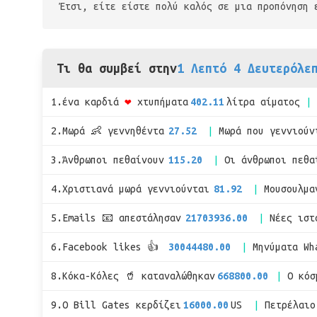
Έτσι, είτε είστε πολύ καλός σε μια προπόνηση 
Τι θα συμβεί στην
1 Λεπτό 4 Δευτερόλε
1.ένα καρδιά
❤
χτυπήματα
402.11
λίτρα αίματος
2.Μωρά 👶 γεννηθέντα
27.52
Μωρά που γεννιούν
3.Άνθρωποι πεθαίνουν
115.20
Οι άνθρωποι πεθα
4.Χριστιανά μωρά γεννιούνται
81.92
Μουσουλμα
5.Emails 📧 απεστάλησαν
21703936.00
Νέες ιστ
6.Facebook likes 👍
30044480.00
Μηνύματα Wh
8.Κόκα-Κόλες 🥤 καταναλώθηκαν
668800.00
Ο κόσ
9.Ο Bill Gates κερδίζει
16000.00
US
Πετρέλαιο