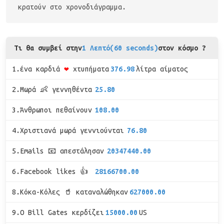
κρατούν στο χρονοδιάγραμμα.
Τι θα συμβεί στην
1 Λεπτό(60 seconds)
στον κόσμο ?
1.ένα καρδιά
❤
χτυπήματα
376.98
λίτρα αίματος
2.Μωρά 👶 γεννηθέντα
25.80
3.Άνθρωποι πεθαίνουν
108.00
4.Χριστιανά μωρά γεννιούνται
76.80
5.Emails 📧 απεστάλησαν
20347440.00
6.Facebook likes 👍
28166700.00
8.Κόκα-Κόλες 🥤 καταναλώθηκαν
627000.00
9.Ο Bill Gates κερδίζει
15000.00
US