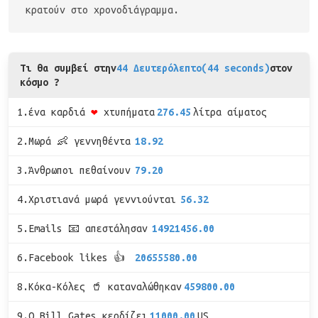
κρατούν στο χρονοδιάγραμμα.
Τι θα συμβεί στην
44 Δευτερόλεπτο(44 seconds)
στον
κόσμο ?
1.ένα καρδιά
❤
χτυπήματα
276.45
λίτρα αίματος
2.Μωρά 👶 γεννηθέντα
18.92
3.Άνθρωποι πεθαίνουν
79.20
4.Χριστιανά μωρά γεννιούνται
56.32
5.Emails 📧 απεστάλησαν
14921456.00
6.Facebook likes 👍
20655580.00
8.Κόκα-Κόλες 🥤 καταναλώθηκαν
459800.00
9.Ο Bill Gates κερδίζει
11000.00
US