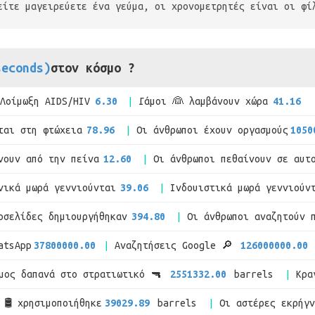
είτε μαγειρεύετε ένα γεύμα, οι χρονομετρητές είναι οι φί
seconds)
στον κόσμο ?
Λοίμωξη AIDS/HIV
6.30
Γάμοι 👰 λαμβάνουν χώρα
41.16
ται στη φτώχεια
78.96
Οι άνθρωποι έχουν οργασμούς
1050
νουν από την πείνα
12.60
Οι άνθρωποι πεθαίνουν σε αυτ
νικά μωρά γεννιούνται
39.06
Ινδουιστικά μωρά γεννιούν
οσελίδες δημιουργήθηκαν
394.80
Οι άνθρωποι αναζητούν 
atsApp
37800000.00
Αναζητήσεις Google 🔎
126000000.00
μος δαπανά στο στρατιωτικό 🔫
2551332.00
barrels
Κρα
 🛢 χρησιμοποιήθηκε
39029.89
barrels
Οι αστέρες εκρήγ