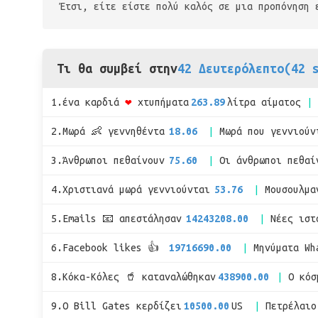
Έτσι, είτε είστε πολύ καλός σε μια προπόνηση 
Τι θα συμβεί στην
42 Δευτερόλεπτο(42 
1.ένα καρδιά
❤
χτυπήματα
263.89
λίτρα αίματος
2.Μωρά 👶 γεννηθέντα
18.06
Μωρά που γεννιούν
3.Άνθρωποι πεθαίνουν
75.60
Οι άνθρωποι πεθαί
4.Χριστιανά μωρά γεννιούνται
53.76
Μουσουλμα
5.Emails 📧 απεστάλησαν
14243208.00
Νέες ιστ
6.Facebook likes 👍
19716690.00
Μηνύματα Wh
8.Κόκα-Κόλες 🥤 καταναλώθηκαν
438900.00
Ο κόσ
9.Ο Bill Gates κερδίζει
10500.00
US
Πετρέλαιο