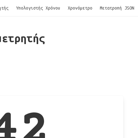
ητής
Υπολογιστής Χρόνου
Χρονόμετρο
Μετατροπή JSON
μετρητής
42