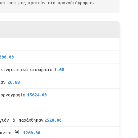
λοι που μας κρατούν στο χρονοδιάγραμμα.
000.00
οκινητιστικά ατυχήματα
1.68
ται
26.88
πορνογραφία
15624.00
γιόν 💄 παράχθηκαν
2520.00
νυνται 🌟
1260.00