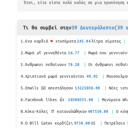
Έτσι, είτε είστε πολύ καλός σε μια προπόνηση 
Τι θα συμβεί στην
39 Δευτερόλεπτο(39 
1.ένα καρδιά
❤
χτυπήματα
245.04
λίτρα αίματος
2.Μωρά 👶 γεννηθέντα
16.77
Μωρά που γεννιούν
3.Άνθρωποι πεθαίνουν
70.20
Οι άνθρωποι πεθαί
4.Χριστιανά μωρά γεννιούνται
49.92
Μουσουλμα
5.Emails 📧 απεστάλησαν
13225836.00
Νέες ιστ
6.Facebook likes 👍
18308355.00
Μηνύματα Wh
8.Κόκα-Κόλες 🥤 καταναλώθηκαν
407550.00
Ο κόσ
9.Ο Bill Gates κερδίζει
9750.00
US
Πετρέλαιο 