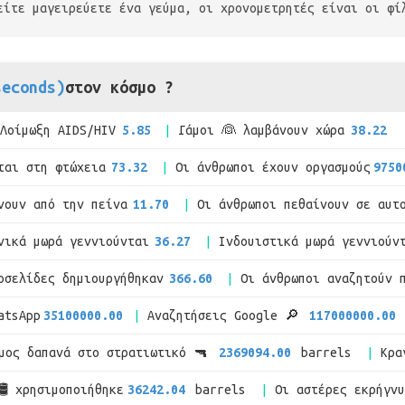
είτε μαγειρεύετε ένα γεύμα, οι χρονομετρητές είναι οι φί
seconds)
στον κόσμο ?
Λοίμωξη AIDS/HIV
5.85
Γάμοι 👰 λαμβάνουν χώρα
38.22
ται στη φτώχεια
73.32
Οι άνθρωποι έχουν οργασμούς
9750
νουν από την πείνα
11.70
Οι άνθρωποι πεθαίνουν σε αυτ
νικά μωρά γεννιούνται
36.27
Ινδουιστικά μωρά γεννιούν
οσελίδες δημιουργήθηκαν
366.60
Οι άνθρωποι αναζητούν 
atsApp
35100000.00
Αναζητήσεις Google 🔎
117000000.00
μος δαπανά στο στρατιωτικό 🔫
2369094.00
barrels
Κρα
🛢 χρησιμοποιήθηκε
36242.04
barrels
Οι αστέρες εκρήγν