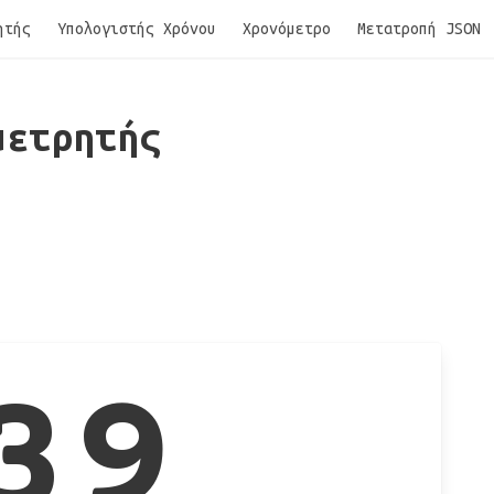
ητής
Υπολογιστής Χρόνου
Χρονόμετρο
Μετατροπή JSON
μετρητής
39