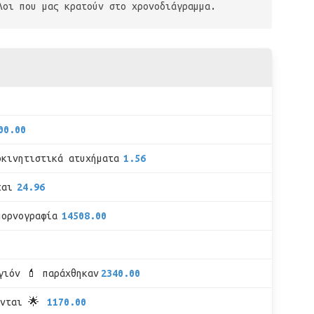
λοι που μας κρατούν στο χρονοδιάγραμμα.
00.00
οκινητιστικά ατυχήματα
1.56
ται
24.96
πορνογραφία
14508.00
γιόν 💄 παράχθηκαν
2340.00
υνται 🌟
1170.00