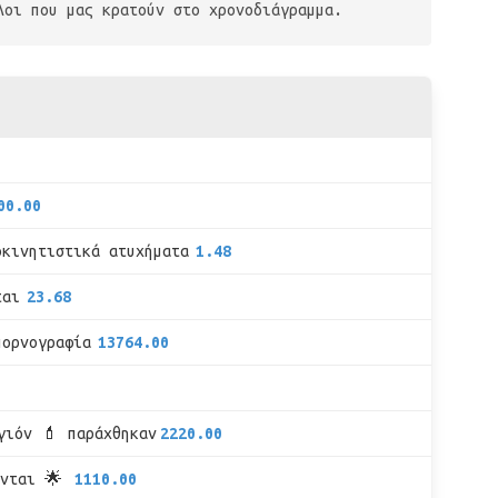
λοι που μας κρατούν στο χρονοδιάγραμμα.
00.00
οκινητιστικά ατυχήματα
1.48
ται
23.68
πορνογραφία
13764.00
γιόν 💄 παράχθηκαν
2220.00
υνται 🌟
1110.00