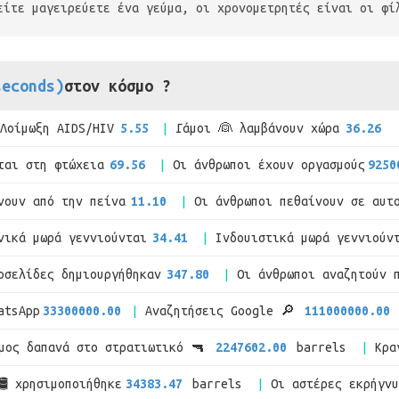
είτε μαγειρεύετε ένα γεύμα, οι χρονομετρητές είναι οι φί
seconds)
στον κόσμο ?
Λοίμωξη AIDS/HIV
5.55
Γάμοι 👰 λαμβάνουν χώρα
36.26
ται στη φτώχεια
69.56
Οι άνθρωποι έχουν οργασμούς
9250
νουν από την πείνα
11.10
Οι άνθρωποι πεθαίνουν σε αυτ
νικά μωρά γεννιούνται
34.41
Ινδουιστικά μωρά γεννιούν
οσελίδες δημιουργήθηκαν
347.80
Οι άνθρωποι αναζητούν 
atsApp
33300000.00
Αναζητήσεις Google 🔎
111000000.00
μος δαπανά στο στρατιωτικό 🔫
2247602.00
barrels
Κρα
🛢 χρησιμοποιήθηκε
34383.47
barrels
Οι αστέρες εκρήγν