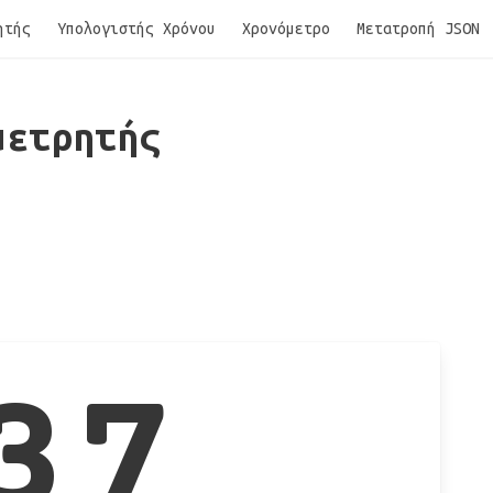
ητής
Υπολογιστής Χρόνου
Χρονόμετρο
Μετατροπή JSON
μετρητής
37