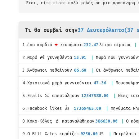
Έτσι, είτε είστε πολύ καλός σε μια προπόνηση 
Τι θα συμβεί στην
37 Δευτερόλεπτο(37 
1.ένα καρδιά
❤
χτυπήματα
232.47
λίτρα αίματος
2.Μωρά 👶 γεννηθέντα
15.91
Μωρά που γεννιούν
3.Άνθρωποι πεθαίνουν
66.60
Οι άνθρωποι πεθαί
4.Χριστιανά μωρά γεννιούνται
47.36
Μουσουλμα
5.Emails 📧 απεστάλησαν
12547588.00
Νέες ιστ
6.Facebook likes 👍
17369465.00
Μηνύματα Wh
8.Κόκα-Κόλες 🥤 καταναλώθηκαν
386650.00
Ο κόσ
9.Ο Bill Gates κερδίζει
9250.00
US
Πετρέλαιο 