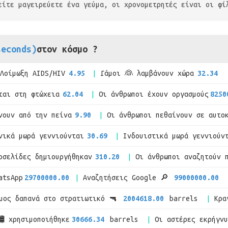
είτε μαγειρεύετε ένα γεύμα, οι χρονομετρητές είναι οι φί
seconds)
στον κόσμο ?
Λοίμωξη AIDS/HIV
4.95
Γάμοι 👰 λαμβάνουν χώρα
32.34
ται στη φτώχεια
62.04
Οι άνθρωποι έχουν οργασμούς
8250
νουν από την πείνα
9.90
Οι άνθρωποι πεθαίνουν σε αυτο
νικά μωρά γεννιούνται
30.69
Ινδουιστικά μωρά γεννιούν
οσελίδες δημιουργήθηκαν
310.20
Οι άνθρωποι αναζητούν 
atsApp
29700000.00
Αναζητήσεις Google 🔎
99000000.00
μος δαπανά στο στρατιωτικό 🔫
2004618.00
barrels
Κρα
🛢 χρησιμοποιήθηκε
30666.34
barrels
Οι αστέρες εκρήγν