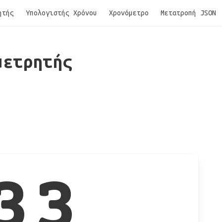
ητής
Υπολογιστής Χρόνου
Χρονόμετρο
Μετατροπή JSON
μετρητής
33