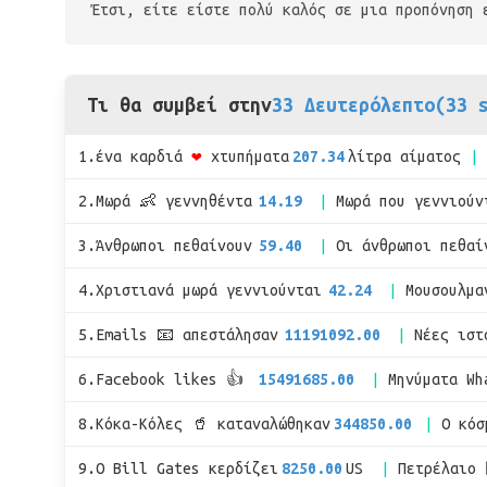
Έτσι, είτε είστε πολύ καλός σε μια προπόνηση 
Τι θα συμβεί στην
33 Δευτερόλεπτο(33 
1.ένα καρδιά
❤
χτυπήματα
207.34
λίτρα αίματος
2.Μωρά 👶 γεννηθέντα
14.19
Μωρά που γεννιούν
3.Άνθρωποι πεθαίνουν
59.40
Οι άνθρωποι πεθαί
4.Χριστιανά μωρά γεννιούνται
42.24
Μουσουλμα
5.Emails 📧 απεστάλησαν
11191092.00
Νέες ιστ
6.Facebook likes 👍
15491685.00
Μηνύματα Wh
8.Κόκα-Κόλες 🥤 καταναλώθηκαν
344850.00
Ο κόσ
9.Ο Bill Gates κερδίζει
8250.00
US
Πετρέλαιο 