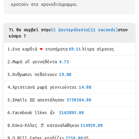
κρατούν στο χρονοδιάγραμμα.
Τι θα συμβεί στην
11 Δευτερόλεπτο(11 seconds)
στον
κόσμο ?
1.ένα καρδιά
❤
χτυπήματα
69.11
λίτρα αίματος
2.Μωρά 👶 γεννηθέντα
4.73
3.Άνθρωποι πεθαίνουν
19.80
4.Χριστιανά μωρά γεννιούνται
14.08
5.Emails 📧 απεστάλησαν
3730364.00
6.Facebook likes 👍
5163895.00
8.Κόκα-Κόλες 🥤 καταναλώθηκαν
114950.00
9.Ο Bill Gates κερδίζει
2750.00
US