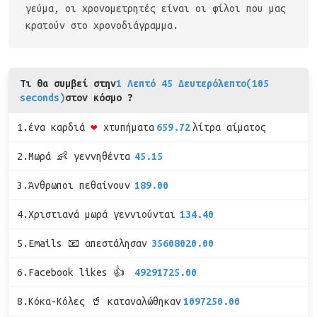
γεύμα, οι χρονομετρητές είναι οι φίλοι που μας
κρατούν στο χρονοδιάγραμμα.
Τι θα συμβεί στην
1 Λεπτό 45 Δευτερόλεπτο(105
seconds)
στον κόσμο ?
1.ένα καρδιά
❤
χτυπήματα
659.72
λίτρα αίματος
2.Μωρά 👶 γεννηθέντα
45.15
3.Άνθρωποι πεθαίνουν
189.00
4.Χριστιανά μωρά γεννιούνται
134.40
5.Emails 📧 απεστάλησαν
35608020.00
6.Facebook likes 👍
49291725.00
8.Κόκα-Κόλες 🥤 καταναλώθηκαν
1097250.00